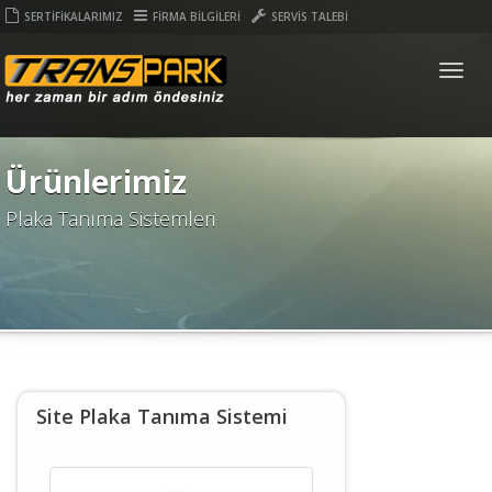
SERTİFİKALARIMIZ
FİRMA BİLGİLERİ
SERVİS TALEBİ
Togg
navig
Ürünlerimiz
Plaka Tanıma Sistemleri
Site Plaka Tanıma Sistemi