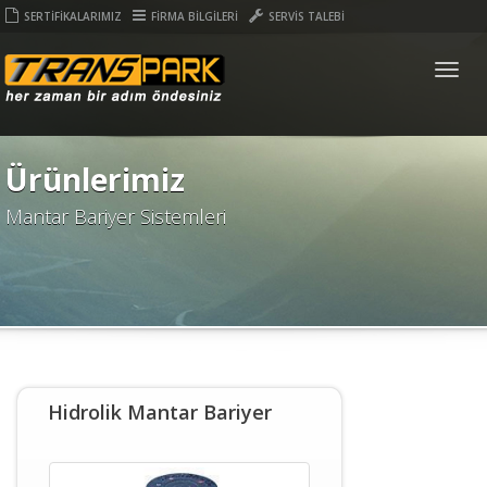
SERTİFİKALARIMIZ
FİRMA BİLGİLERİ
SERVİS TALEBİ
Togg
navig
Ürünlerimiz
Mantar Bariyer Sistemleri
Hidrolik Mantar Bariyer