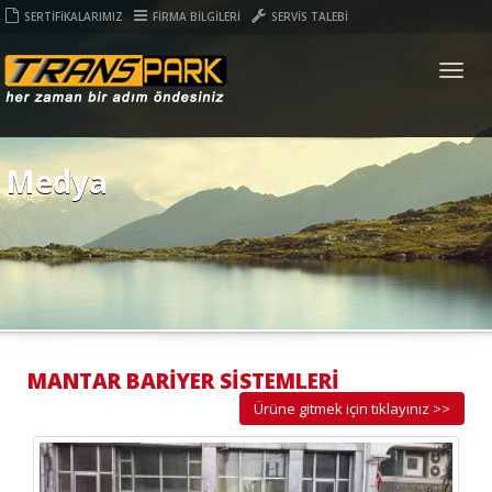
SERTİFİKALARIMIZ
FİRMA BİLGİLERİ
SERVİS TALEBİ
Togg
navig
Medya
MANTAR BARİYER SİSTEMLERİ
Ürüne gitmek için tıklayınız >>