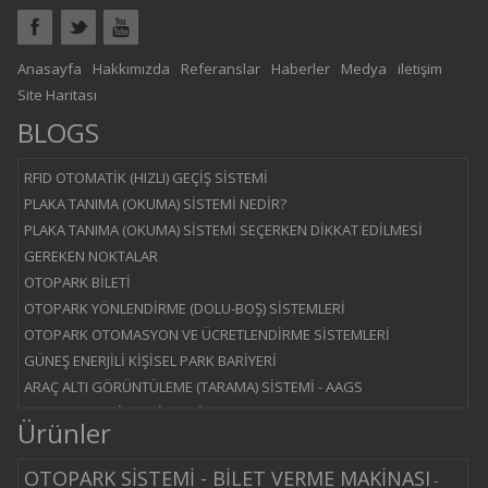
Anasayfa
Hakkımızda
Referanslar
Haberler
Medya
iletişim
Site Haritası
BLOGS
RFID OTOMATİK (HIZLI) GEÇİŞ SİSTEMİ
PLAKA TANIMA (OKUMA) SİSTEMİ NEDİR?
PLAKA TANIMA (OKUMA) SİSTEMİ SEÇERKEN DİKKAT EDİLMESİ
GEREKEN NOKTALAR
OTOPARK BİLETİ
OTOPARK YÖNLENDİRME (DOLU-BOŞ) SİSTEMLERİ
OTOPARK OTOMASYON VE ÜCRETLENDİRME SİSTEMLERİ
GÜNEŞ ENERJİLİ KİŞİSEL PARK BARİYERİ
ARAÇ ALTI GÖRÜNTÜLEME (TARAMA) SİSTEMİ - AAGS
OTOPARK BARİYER SİSTEMİ
Ürünler
YOL KESİCİ - BLOK BARİYER SİSTEMİ
MANTAR BARİYER SİSTEMİ
OTOPARK SİSTEMİ - BİLET VERME MAKİNASI
-