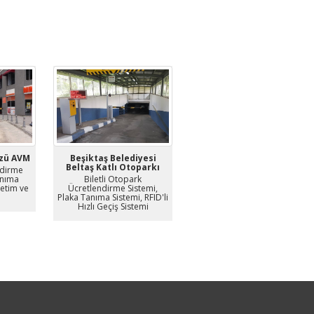
üzü AVM
Beşiktaş Belediyesi
Beltaş Katlı Otoparkı
ndirme
anıma
Biletli Otopark
netim ve
Ücretlendirme Sistemi,
Plaka Tanıma Sistemi, RFID'li
Hızlı Geçiş Sistemi