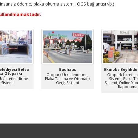
 insansız ödeme, plaka okuma sistemi, OGS bağlantısı vb.)
ullanılmamaktadır.
elediyesi Belsa
Bauhaus
Ekinoks Beylikd
za Otoparkı
Otopark Ücretlendirme,
Otopark Ücretle
k Ücretlendirme
Plaka Tanıma ve Otomatik
Sistemi, Plaka T
Sistemi
Geçiş Sistemi
Sistemi, Online Yö
Raporlama