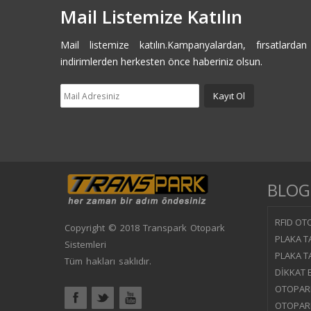
Mail Listemize Katılın
Mail listemize katılın.Kampanyalardan, fırsatlarda
indirimlerden herkesten önce haberiniz olsun.
BLOG
RFID OTO
Copyright © 2018 Transpark Otopark
PLAKA T
Sistemleri
PLAKA T
Tüm hakları saklıdır.
DİKKAT 
OTOPARK
OTOPARK