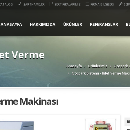
KATALOG
ŞARTNAMELER
SERTİFİKALARIMIZ
FİRMA BİLGİLERİ
SER
ANASAYFA
HAKKIMIZDA
ÜRÜNLER
REFERANSLAR
B
let Verme
Anasayfa
Ürünlerimiz
Otopark Ü
Otopark Sistemi - Bilet Verme Maki
Verme Makinası
B