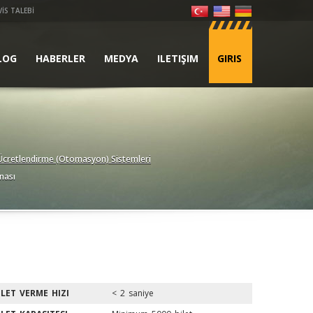
VİS TALEBİ
LOG
HABERLER
MEDYA
ILETIŞIM
GIRIS
cretlendirme (Otomasyon) Sistemleri
nası
ILET VERME HIZI
< 2 saniye