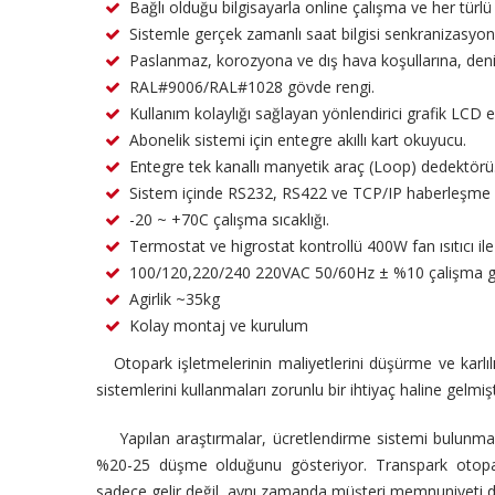
Bağlı olduğu bilgisayarla online çalışma ve her türlü
Sistemle gerçek zamanlı saat bilgisi senkranizasyon
Paslanmaz, korozyona ve dış hava koşullarına, deniz 
RAL#9006/RAL#1028 gövde rengi.
Kullanım kolaylığı sağlayan yönlendirici grafik LCD e
Abonelik sistemi için entegre akıllı kart okuyucu.
Entegre tek kanallı manyetik araç (Loop) dedektörü
Sistem içinde RS232, RS422 ve TCP/IP haberleşme p
-20 ~ +70C çalışma sıcaklığı.
Termostat ve higrostat kontrollü 400W fan ısıtıcı ile
100/120,220/240 220VAC 50/60Hz ± %10 çalişma ge
Agirlik ~35kg
Kolay montaj ve kurulum
Otopark işletmelerinin maliyetlerini düşürme ve karlılı
sistemlerini kullanmaları zorunlu bir ihtiyaç haline gelmişt
Yapılan araştırmalar, ücretlendirme sistemi bulunmayan
%20-25 düşme olduğunu gösteriyor. Transpark otopar
sadece gelir değil, aynı zamanda müşteri memnuniyeti de a