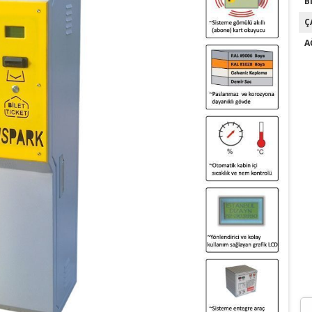
B
Ç
A