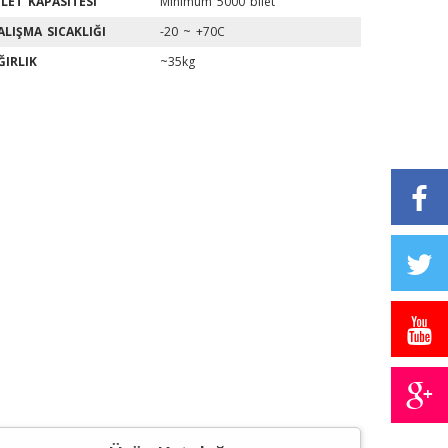
ILET KAPASITESI
Minimum 5000 bilet
ALIŞMA SICAKLIĞI
-20 ~ +70C
ĞIRLIK
~35kg