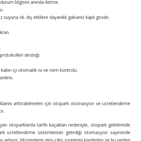
 durum bilgisini anında iletme.
u.
suyuna vb. dış etkilere dayanıklı galvaniz kaplı gövde.
kran.
.
rotokolleri desteği.
 kabin içi otomatik ısı ve nem kontrolü.
rilimi.
klarını arttırabilmeleri için otopark otomasyon ve ücretlendirme
ir.
 otoparklarda tarife kaçakları nedeniyle, otopark gelirlerinde
k ücretlendirme sistemlerinin getirdiği otomasyon sayesinde
rtıyor. Müşterilerin giriş-çıkış sürelerini kaydeden ve bu verileri