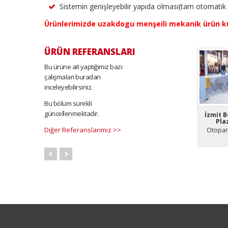
Sistemin genişleyebilir yapıda olması(tam otomatik
Ürünlerimizde uzakdogu menşeili mekanik ürün k
ÜRÜN REFERANSLARI
Bu ürüne ait yaptığımız bazı
çalışmaları buradan
inceleyebilirsiniz.
Bu bölüm sürekli
güncellenmektadir.
İzmit B
Pla
Diğer Referanslarımız >>
Otopar