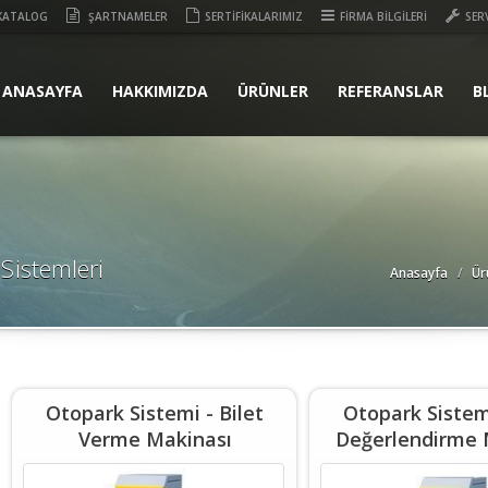
KATALOG
ŞARTNAMELER
SERTİFİKALARIMIZ
FİRMA BİLGİLERİ
SER
ANASAYFA
HAKKIMIZDA
ÜRÜNLER
REFERANSLAR
B
Sistemleri
Anasayfa
Ür
Otopark Sistemi - Bilet
Otopark Sistemi
Verme Makinası
Değerlendirme 