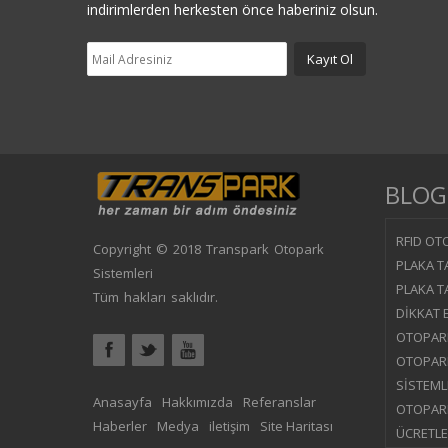
indirimlerden herkesten önce haberiniz olsun.
BLOG
RFID OTO
Copyright © 2018 Transpark Otopark
PLAKA T
Sistemleri
PLAKA T
Tüm hakları saklıdır.
DİKKAT 
OTOPARK
OTOPARK
SİSTEML
Anasayfa
Hakkımızda
Referanslar
OTOPAR
Haberler
Medya
iletişim
Site Haritası
ÜCRETLE