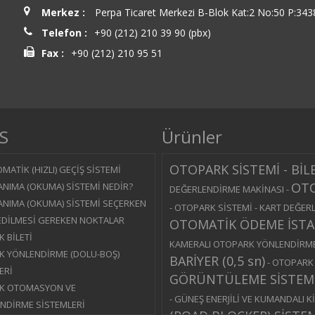
Merkez :
Perpa Ticaret Merkezi B-Blok Kat:2 No:50 P:3438
Telefon :
+90 (212) 210 39 90 (pbx)
Fax :
+90 (212) 210 95 51
S
Ürünler
OTOPARK SİSTEMİ - BİL
MATİK (HIZLI) GEÇİŞ SİSTEMİ
OTO
ANIMA (OKUMA) SİSTEMİ NEDİR?
DEĞERLENDİRME MAKİNASI
-
ANIMA (OKUMA) SİSTEMİ SEÇERKEN
-
OTOPARK SİSTEMİ - KART DEĞER
EDİLMESİ GEREKEN NOKTALAR
OTOMATİK ÖDEME İST
 BİLETİ
KAMERALI OTOPARK YÖNLENDİRME
 YÖNLENDİRME (DOLU-BOŞ)
BARİYER (0,5 sn)
-
OTOPARK S
ERİ
GÖRÜNTÜLEME SİSTEM
K OTOMASYON VE
-
GÜNEŞ ENERJİLİ VE KUMANDALI Kİ
NDİRME SİSTEMLERİ