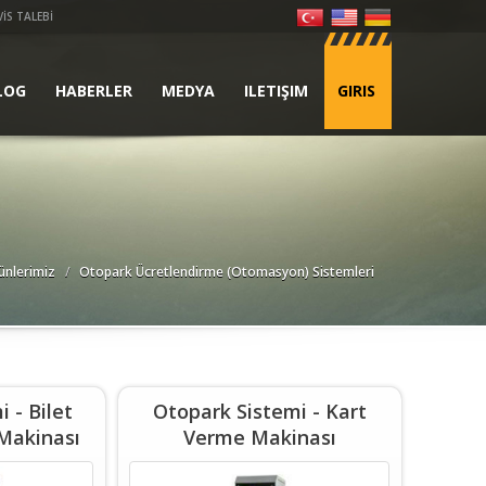
VİS TALEBİ
LOG
HABERLER
MEDYA
ILETIŞIM
GIRIS
ünlerimiz
Otopark Ücretlendirme (Otomasyon) Sistemleri
 - Bilet
Otopark Sistemi - Kart
Makinası
Verme Makinası