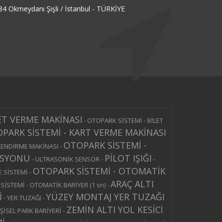
4 Okmeydanı Şişli / İstanbul - TÜRKİYE
ET VERME MAKİNASI
-
OTOPARK SİSTEMİ - BİLET
PARK SİSTEMİ - KART VERME MAKİNASI
OTOPARK SİSTEMİ -
LENDİRME MAKİNASI
-
ASYONU
PİLOT IŞIĞI
-
ULTRASONİK SENSÖR
-
-
OTOPARK SİSTEMİ - OTOMATİK
 SİSTEMİ
-
ARAÇ ALTI
İSTEMİ - OTOMATİK BARİYER (1 sn)
-
İ
YÜZEY MONTAJ YER TUZAĞI
-
YER TUZAĞI
-
ZEMİN ALTI YOL KESİCİ
ŞİSEL PARK BARİYERİ
-