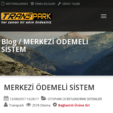
SERTİFİKALARIMIZ
FİRMA BİLGİLERİ
SERVİS TALEBİ
Togg
navig
Blog / MERKEZİ ÖDEMELİ
SİSTEM
MERKEZİ ÖDEMELİ SİSTEM
12/09/2017 10:28:17
OTOPARK ÜCRETLENDİRME SİSTEMLERİ
Transpark
2578 Okuma
Bağlantılı Ürüne Git