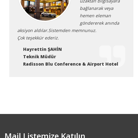
le
uzaktan bilgisayara
bağlanarak veya
hemen eleman
göndererek anında
aksiyon aldılar.Sistemden memnunuz.
Çok teşekkür ederiz.
Hayrettin ŞAHİN
Teknik Müdür
Radisson Blu Conference & Airport Hotel
Mail Listemize Katılın