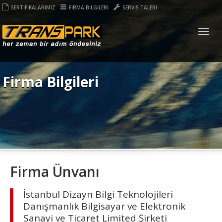
SERTİFİKALARIMIZ
FİRMA BİLGİLERİ
SERVİS TALEBİ
Togg
navig
Firma Bilgileri
Firma Ünvanı
İstanbul Dizayn Bilgi Teknolojileri
Danışmanlık Bilgisayar ve Elektronik
Sanayi ve Ticaret Limited Şirketi